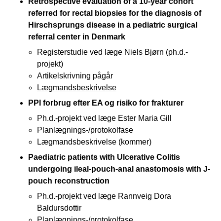
Retrospective evaluation of a 10-year cohort
referred for rectal biopsies for the diagnosis of
Hirschsprungs disease in a pediatric surgical
referral center in Denmark
Registerstudie ved læge Niels Bjørn (ph.d.-
projekt)
Artikelskrivning pågår
Lægmandsbeskrivelse
PPI forbrug efter EA og risiko for frakturer
Ph.d.-projekt ved læge Ester Maria Gill
Planlægnings-/protokolfase
Lægmandsbeskrivelse (kommer)
Paediatric patients with Ulcerative Colitis
undergoing ileal-pouch-anal anastomosis with J-
pouch reconstruction
Ph.d.-projekt ved læge Rannveig Dora
Baldursdottir
Planlægnings-/protokolfase