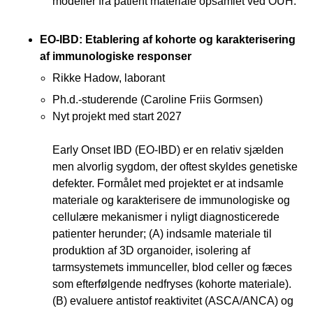
modeller fra patient materiale opsamlet ved OUH.
EO-IBD: Etablering af kohorte og karakterisering
af immunologiske responser
Rikke Hadow, laborant
Ph.d.-studerende (Caroline Friis Gormsen)
Nyt projekt med start 2027
Early Onset IBD (EO-IBD) er en relativ sjælden
men alvorlig sygdom, der oftest skyldes genetiske
defekter. Formålet med projektet er at indsamle
materiale og karakterisere de immunologiske og
cellulære mekanismer i nyligt diagnosticerede
patienter herunder; (A) indsamle materiale til
produktion af 3D organoider, isolering af
tarmsystemets immunceller, blod celler og fæces
som efterfølgende nedfryses (kohorte materiale).
(B) evaluere antistof reaktivitet (ASCA/ANCA) og