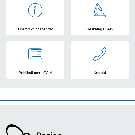
Om forskningscentret
Forskning i GAIN
Skræddersyet og helhedsorienteret behandling af nyfødte og 
Læs om projekter i GAIN
Publikationer - GAIN
Kontakt
Publikationer der udgår fra GAIN
Kontakt GAIN